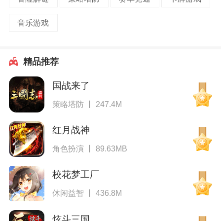
音乐游戏
精品推荐
国战来了
策略塔防 丨 247.4M
红月战神
角色扮演 丨 89.63MB
校花梦工厂
休闲益智 丨 436.8M
炫斗三国