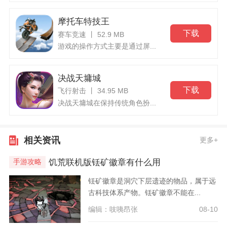
摩托车特技王
下载
赛车竞速 丨 52.9 MB
游戏的操作方式主要是通过屏...
决战天墉城
下载
飞行射击 丨 34.95 MB
决战天墉城在保持传统角色扮...
相关资讯
更多+
饥荒联机版铥矿徽章有什么用
手游攻略
铥矿徽章是洞穴下层遗迹的物品，属于远
古科技体系产物。铥矿徽章不能在...
编辑：吱咦昂张
08-10