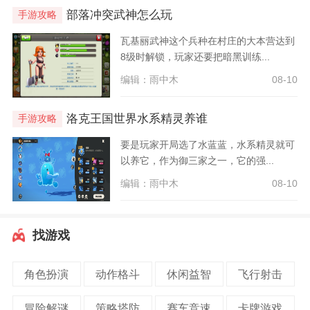
部落冲突武神怎么玩
手游攻略
瓦基丽武神这个兵种在村庄的大本营达到
8级时解锁，玩家还要把暗黑训练...
编辑：雨中木
08-10
洛克王国世界水系精灵养谁
手游攻略
要是玩家开局选了水蓝蓝，水系精灵就可
以养它，作为御三家之一，它的强...
编辑：雨中木
08-10
找游戏
角色扮演
动作格斗
休闲益智
飞行射击
冒险解谜
策略塔防
赛车竞速
卡牌游戏