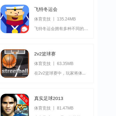
飞特冬运会
体育竞技 丨 135.24MB
飞特冬运会拥有多种不同的冬...
2v2篮球赛
体育竞技 丨 63.35MB
在2v2篮球赛中，玩家将体...
真实足球2013
体育竞技 丨 81.47MB