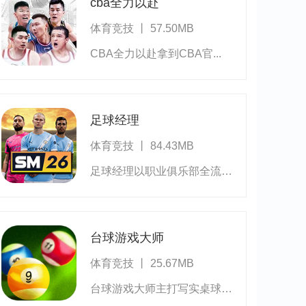
cba全力以赴
体育竞技 丨 57.50MB
CBA全力以赴拿到CBA官...
足球经理
体育竞技 丨 84.43MB
足球经理以职业俱乐部全流程...
台球游戏大师
体育竞技 丨 25.67MB
台球游戏大师主打写实桌球模...