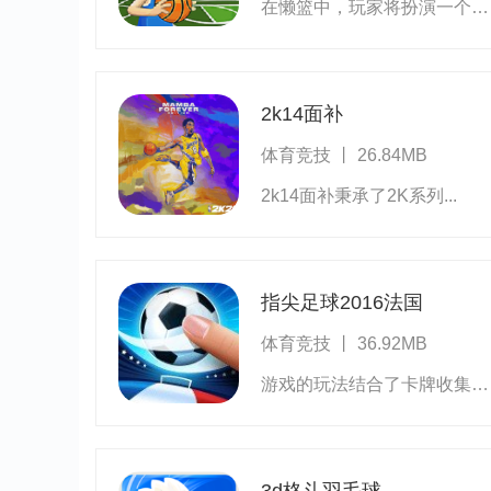
在懒篮中，玩家将扮演一个喜...
2k14面补
体育竞技 丨 26.84MB
2k14面补秉承了2K系列...
指尖足球2016法国
体育竞技 丨 36.92MB
游戏的玩法结合了卡牌收集、...