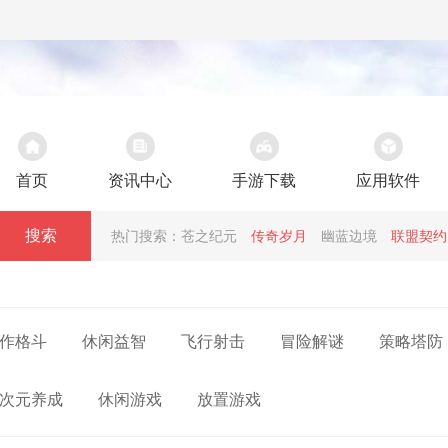
首页
资讯中心
手游下载
应用软件
搜索
热门搜索：
苍之纪元
传奇岁月
幽蓝边境
联盟契约
作格斗
休闲益智
飞行射击
冒险解谜
策略塔防
次元养成
休闲游戏
放置游戏