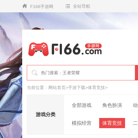
全站导航
F166手游网
当前位置：
网站首页
>
手游下载
>
体育竞技
>
全部游戏
角色扮演
动
游戏分类
模拟经营
体育竞技
二