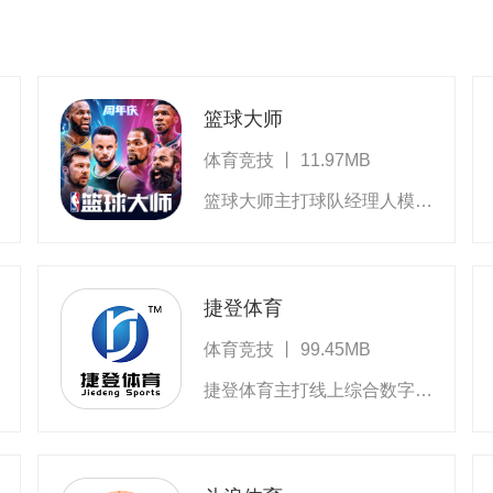
篮球大师
体育竞技 丨 11.97MB
篮球大师主打球队经理人模拟...
捷登体育
体育竞技 丨 99.45MB
捷登体育主打线上综合数字体...