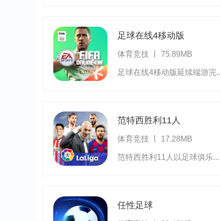
足球在线4移动版
体育竞技 丨 75.89MB
足球在线4移动版延续端游完..
范特西胜利11人
体育竞技 丨 17.28MB
范特西胜利11人以足球俱乐...
任性足球