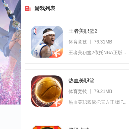
游戏列表
王者美职篮2
体育竞技 丨 76.31MB
王者美职篮2依托NBA正版...
热血美职篮
体育竞技 丨 79.21MB
热血美职篮依托官方正版IP...