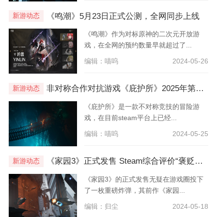
《鸣潮》5月23日正式公测，全网同步上线
新游动态
《鸣潮》作为对标原神的二次元开放游
戏，在全网的预约数量早就超过了...
编辑：喵呜
2024-05-26
非对称合作对抗游戏《庇护所》2025年第二季度推出
新游动态
《庇护所》是一款不对称竞技的冒险游
戏，在目前steam平台上已经...
编辑：喵呜
2024-05-25
《家园3》正式发售 Steam综合评价“褒贬不一”
新游动态
《家园3》的正式发售无疑在游戏圈投下
了一枚重磅炸弹，其前作《家园...
编辑：归尘
2024-05-18