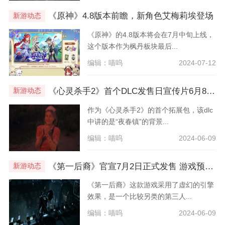
《原神》4.8版本前瞻，新角色艾梅莉埃登场
新游动态
《原神》的4.8版本将会在7月中旬上线，
这个版本作为枫丹板块最后...
编辑：喵呜
2024-07-12
《心灵杀手2》首个DLC发售日宣传片6月8日上线
新游动态
作为《心灵杀手2》的首个拓展包，该dlc
中讲的是“夜春镇”的背景...
编辑：喵呜
2024-06-09
《第一后裔》官宣7月2日正式发售 游戏预告片欣赏
新游动态
《第一后裔》这款游戏采用了虚幻的引擎
效果，是一个比较另类的第三人...
编辑：喵呜
2024-06-09