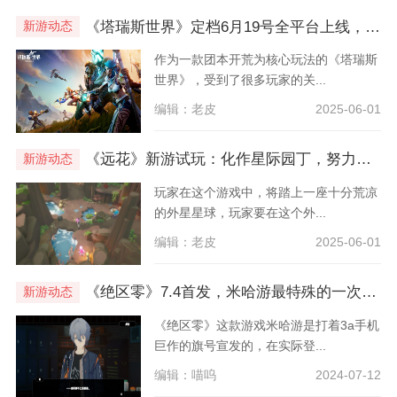
《塔瑞斯世界》定档6月19号全平台上线，千万赏金回馈玩家！
新游动态
​作为一款团本开荒为核心玩法的《塔瑞斯
世界》，受到了很多玩家的关...
编辑：老皮
2025-06-01
《远花》新游试玩：化作星际园丁，努力种田拯救世界
新游动态
​玩家在这个游戏中，将踏上一座十分荒凉
的外星星球，玩家要在这个外...
编辑：老皮
2025-06-01
《绝区零》7.4首发，米哈游最特殊的一次尝试
新游动态
《绝区零》这款游戏米哈游是打着3a手机
巨作的旗号宣发的，在实际登...
编辑：喵呜
2024-07-12