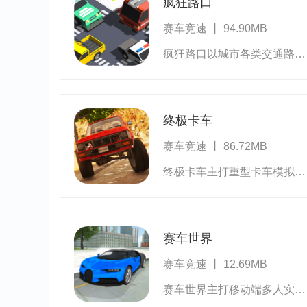
疯狂路口
赛车竞速 丨 94.90MB
疯狂路口以城市各类交通路口...
终极卡车
赛车竞速 丨 86.72MB
终极卡车主打重型卡车模拟运...
赛车世界
赛车竞速 丨 12.69MB
赛车世界主打移动端多人实时...