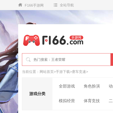
全站导航
F166手游网
当前位置：
网站首页
>
手游下载
>
赛车竞速
>
全部游戏
角色扮演
动
游戏分类
模拟经营
体育竞技
二