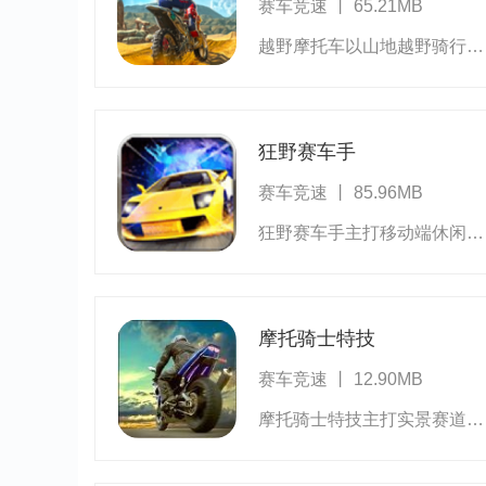
赛车竞速 丨 65.21MB
越野摩托车以山地越野骑行作...
狂野赛车手
赛车竞速 丨 85.96MB
狂野赛车手主打移动端休闲竞...
摩托骑士特技
赛车竞速 丨 12.90MB
摩托骑士特技主打实景赛道特...