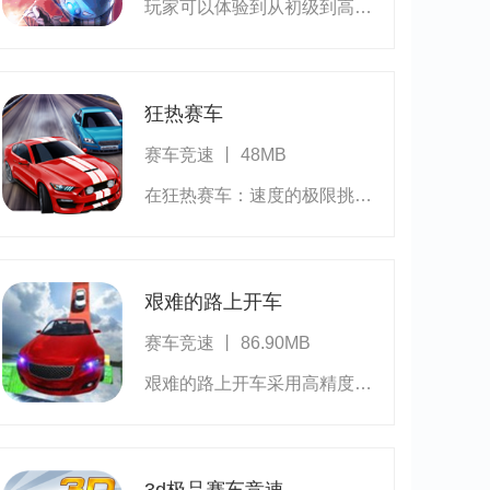
玩家可以体验到从初级到高级...
狂热赛车
赛车竞速 丨 48MB
在狂热赛车：速度的极限挑战...
艰难的路上开车
赛车竞速 丨 86.90MB
艰难的路上开车采用高精度的...