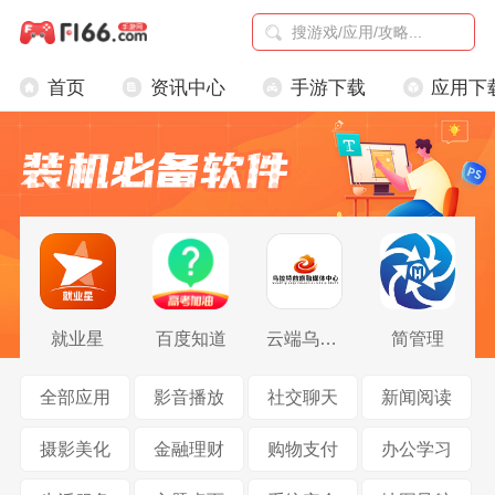
首页
资讯中心
手游下载
应用下
就业星
百度知道
云端乌拉特前旗
简管理
全部应用
影音播放
社交聊天
新闻阅读
摄影美化
金融理财
购物支付
办公学习