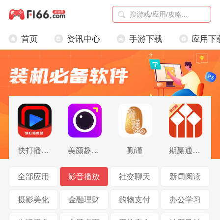
首页
资讯中心
手游下载
应用下
快打播放器
美颜趣拍相机
勤谨
期赢通同花顺版
全部应用
影音播放
社交聊天
新闻阅读
摄影美化
金融理财
购物支付
办公学习