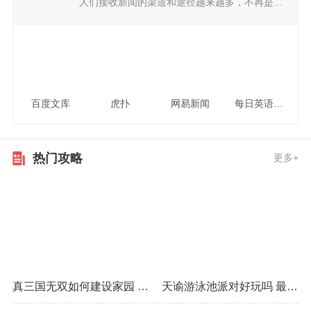
人们接收新闻的渠道和途径越来越多，不再是...
百度文库
虎扑
网易新闻
每日英语听力
热门攻略
更多+
真三国无双如何建设家园 最佳建设方式推荐
天谕游泳池派对好玩吗 最佳获取经验技巧