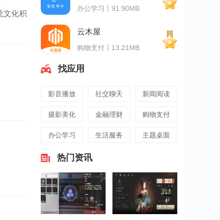
办公学习丨91.90MB
统文化积
云木屋
购物支付丨13.21MB
找应用
影音播放
社交聊天
新闻阅读
摄影美化
金融理财
购物支付
办公学习
生活服务
主题桌面
热门资讯