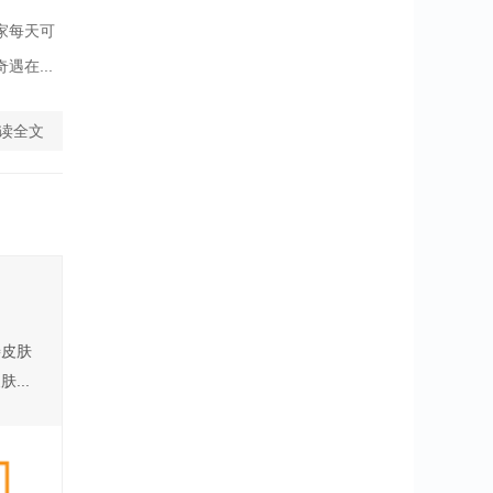
家每天可
在...
读全文
善皮肤
...