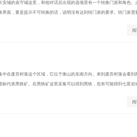
长安城的袁守城这里，和他对话后出现的选项里有一个转换门派和角色。
换界面，要是提示不可转换的话，说明没有达到转门派的要求。转门派需要玩
阅
集中在废弃村落这个区域，它位于衡山的东南方向。来到废弃村落会看到
图标代表黑铁矿。在黑铁矿这里采集可以得到黑铁，也有可能得到七星岩或者
阅