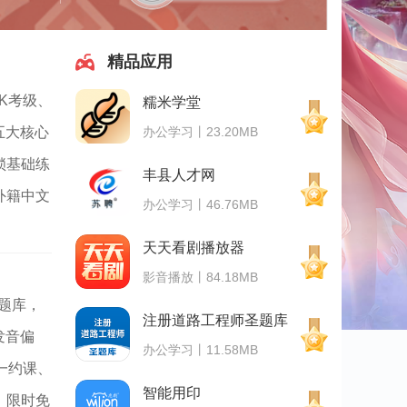
精品应用
K考级、
糯米学堂
办公学习丨23.20MB
五大核心
锁基础练
丰县人才网
外籍中文
办公学习丨46.76MB
天天看剧播放器
影音播放丨84.18MB
题库，
注册道路工程师圣题库
发音偏
办公学习丨11.58MB
一约课、
智能用印
、限时免