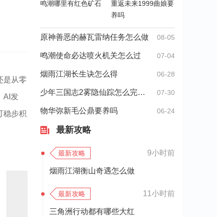
鸣潮哪里有红色矿石
重返未来1999曲娘要
养吗
原神善恶的赫瓦雷纳任务怎么做
08-05
鸣潮使命必达喷火机关怎么过
07-04
烟雨江湖长生诀怎么得
06-28
还是从零
少年三国志2雾隐仙踪怎么完美通关
07-30
AI发
物华弥新毛公鼎要养吗
06-24
可稳步积
最新攻略
9小时前
最新攻略
烟雨江湖衡山奇遇怎么做
11小时前
最新攻略
三角洲行动都有哪些大红