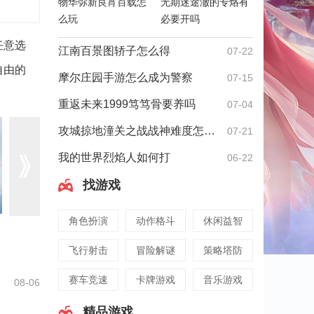
物华弥新良宵百载怎
无期迷途澈的专烙有
么玩
必要开吗
任意选
江南百景图轿子怎么得
07-22
自由的
摩尔庄园手游怎么成为警察
07-15
重返未来1999笃笃骨要养吗
07-04
攻城掠地潼关之战战神难度怎么过
07-21
我的世界烈焰人如何打
06-22
找游戏
角色扮演
动作格斗
休闲益智
飞行射击
冒险解谜
策略塔防
赛车竞速
卡牌游戏
音乐游戏
08-06
精品游戏