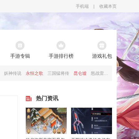
手机端
|
收藏本页
手游专辑
手游排行榜
游戏礼包
妖神传说
永恒之歌
三国猛将传
昆仑墟
怒战雷霆
幻想圣域
热门资讯