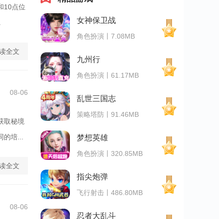
10点位
女神保卫战
.
角色扮演丨7.08MB
读全文
九州行
角色扮演丨61.17MB
08-06
乱世三国志
策略塔防丨91.46MB
获取秘境
培...
梦想英雄
角色扮演丨320.85MB
读全文
指尖炮弹
飞行射击丨486.80MB
08-06
忍者大乱斗