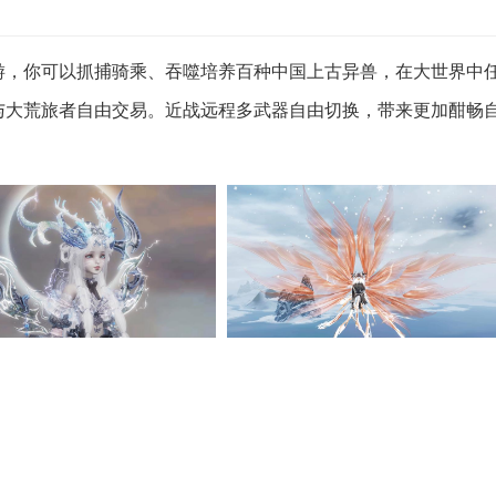
游，你可以抓捕骑乘、吞噬培养百种中国上古异兽，在大世界中
与大荒旅者自由交易。近战远程多武器自由切换，带来更加酣畅