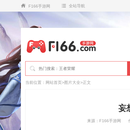
全站导航
F166手游网
当前位置：
网站首页
>
图片大全
>
正文
妄
来源：F166手游网