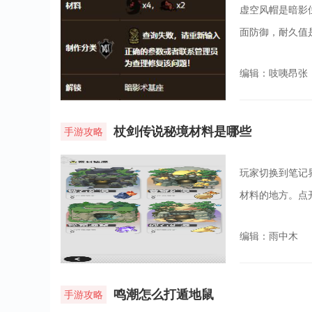
虚空风帽是暗影
面防御，耐久值是
编辑：吱咦昂张
杖剑传说秘境材料是哪些
手游攻略
玩家切换到笔记
材料的地方。点
编辑：雨中木
鸣潮怎么打遁地鼠
手游攻略