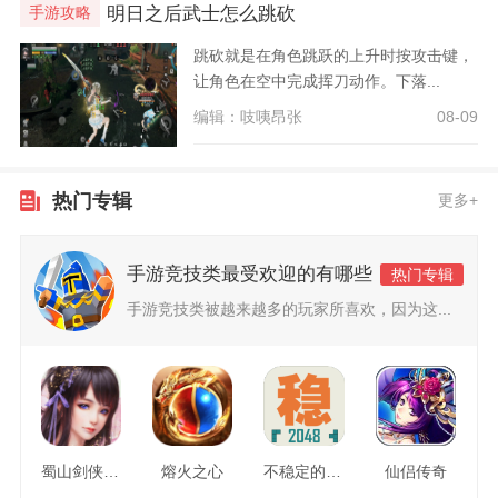
明日之后武士怎么跳砍
手游攻略
跳砍就是在角色跳跃的上升时按攻击键，
让角色在空中完成挥刀动作。下落...
编辑：吱咦昂张
08-09
热门专辑
更多+
手游竞技类最受欢迎的有哪些
热门专辑
手游竞技类被越来越多的玩家所喜欢，因为这...
蜀山剑侠情缘
熔火之心
不稳定的2048
仙侣传奇