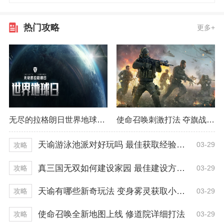
热门攻略
更多+
无尽的拉格朗日世界地球日活动 早已开启一周！
使命召唤刺激打法 夺旗战模式精彩程度
天谕游泳池派对好玩吗 最佳获取经验技巧
03-29
攻略
真三国无双如何建设家园 最佳建设方式推荐
03-29
攻略
天谕有哪些新奇玩法 变身雾灵获取小技巧
03-29
攻略
使命召唤全新地图上线 修道院详细打法
03-29
攻略