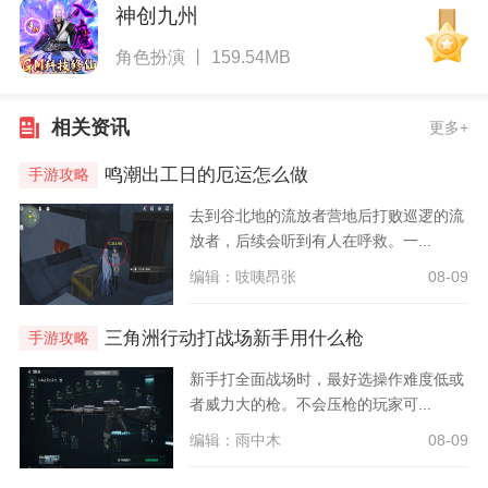
神创九州
角色扮演 丨 159.54MB
相关资讯
更多+
鸣潮出工日的厄运怎么做
手游攻略
去到谷北地的流放者营地后打败巡逻的流
放者，后续会听到有人在呼救。一...
编辑：吱咦昂张
08-09
三角洲行动打战场新手用什么枪
手游攻略
新手打全面战场时，最好选操作难度低或
者威力大的枪。不会压枪的玩家可...
编辑：雨中木
08-09