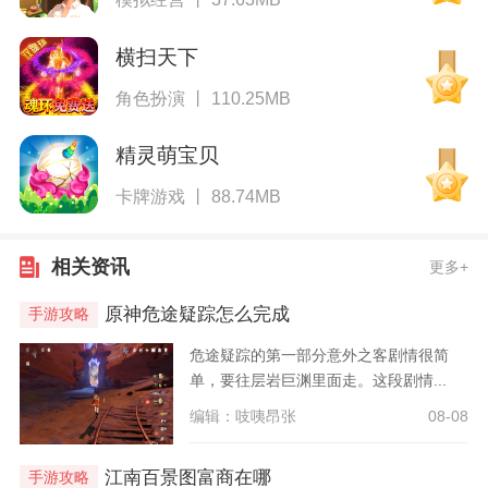
横扫天下
角色扮演 丨 110.25MB
精灵萌宝贝
卡牌游戏 丨 88.74MB
相关资讯
更多+
原神危途疑踪怎么完成
手游攻略
危途疑踪的第一部分意外之客剧情很简
单，要往层岩巨渊里面走。这段剧情...
编辑：吱咦昂张
08-08
江南百景图富商在哪
手游攻略