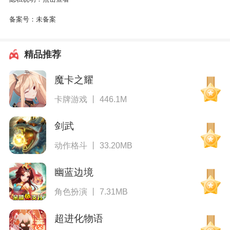
备案号：
未备案
精品推荐
魔卡之耀
卡牌游戏 丨 446.1M
剑武
动作格斗 丨 33.20MB
幽蓝边境
角色扮演 丨 7.31MB
超进化物语