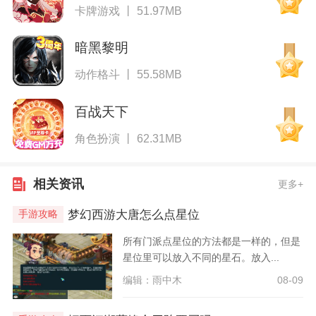
卡牌游戏 丨 51.97MB
暗黑黎明
动作格斗 丨 55.58MB
百战天下
角色扮演 丨 62.31MB
相关资讯
更多+
梦幻西游大唐怎么点星位
手游攻略
所有门派点星位的方法都是一样的，但是
星位里可以放入不同的星石。放入...
编辑：雨中木
08-09