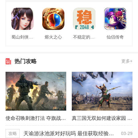
蜀山剑侠情缘
熔火之心
不稳定的2048
仙侣传奇
热门攻略
更多+
使命召唤刺激打法 夺旗战模式精彩程度
真三国无双如何建设家园 最佳建设方式推荐
天谕游泳池派对好玩吗 最佳获取经验技巧
03-29
攻略