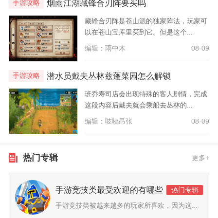
烟雨江湖藏锋合刃阵要买吗
手游攻略
藏锋合刃阵是苍山派的独家阵法，玩家可
以在苍山宝库里买到它。但是这个...
编辑：雨中木
08-09
潜水员戴夫丛林兹蓬菜园怎么解锁
手游攻略
班乔寿司店会出现特殊的客人剧情，完成
这段内容后戴夫就会乘船去丛林的...
编辑：吱咦昂张
08-09
热门专辑
更多+
手游竞技类最受欢迎的有哪些
热门专辑
手游竞技类被越来越多的玩家所喜欢，因为这...