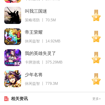
叫我三国迷
策略塔防 丨 70.5M
帝王荣耀
休闲益智 丨 14.92MB
我的英雄失灵了
卡牌游戏 丨 375.29MB
少年名将
休闲益智 丨 779.3M
相关资讯
更多+