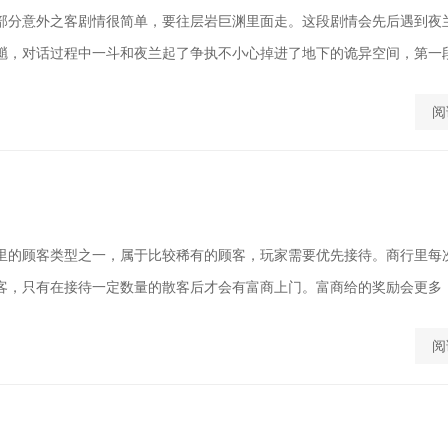
部分意外之客剧情很简单，要往层岩巨渊里面走。这段剧情会先后遇到夜
魈，对话过程中一斗和夜兰起了争执不小心掉进了地下的诡异空间，第一段剧
阅
里的顾客类型之一，属于比较稀有的顾客，玩家需要优先接待。商行里每
客，只有在接待一定数量的散客后才会有富商上门。富商给的奖励会更多，而
阅