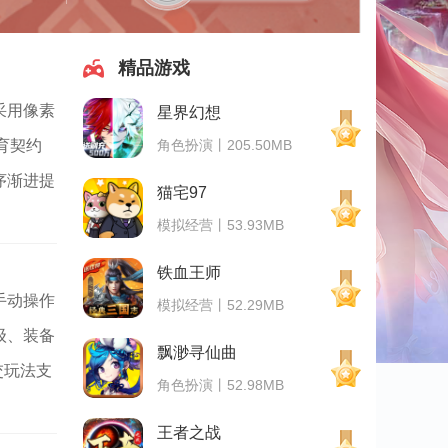
精品游戏
采用像素
星界幻想
角色扮演丨205.50MB
育契约
序渐进提
猫宅97
模拟经营丨53.93MB
铁血王师
手动操作
模拟经营丨52.29MB
级、装备
飘渺寻仙曲
交玩法支
角色扮演丨52.98MB
王者之战