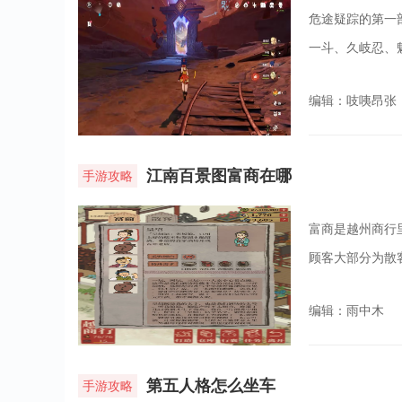
危途疑踪的第一
一斗、久岐忍、
编辑：吱咦昂张
江南百景图富商在哪
手游攻略
富商是越州商行
顾客大部分为散
编辑：雨中木
第五人格怎么坐车
手游攻略