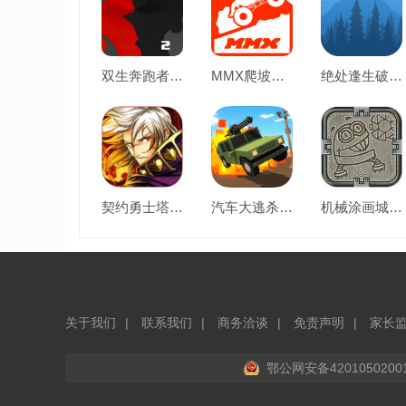
双生奔跑者2破解版
MMX爬坡赛破解版
绝处逢生破解版
契约勇士塔希里亚战记破解版
汽车大逃杀破解版
机械涂画城破解版
关于我们
联系我们
商务洽谈
免责声明
家长
鄂公网安备4201050200