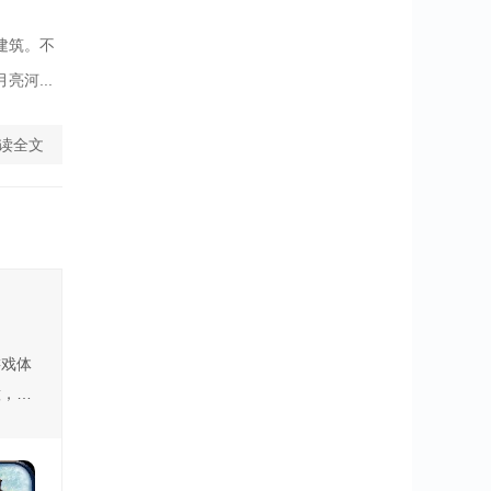
建筑。不
河...
读全文
游戏体
意，