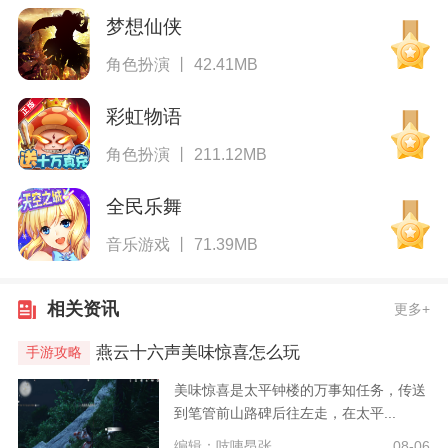
梦想仙侠
角色扮演 丨 42.41MB
彩虹物语
角色扮演 丨 211.12MB
全民乐舞
音乐游戏 丨 71.39MB
相关资讯
更多+
燕云十六声‌美味惊喜‌怎么玩
手游攻略
美味惊喜是太平钟楼的万事知任务，传送
到笔管前山路碑后往左走，在太平...
编辑：吱咦昂张
08-06