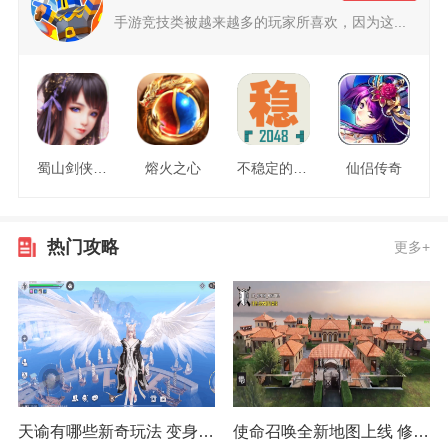
手游竞技类被越来越多的玩家所喜欢，因为这...
蜀山剑侠情缘
熔火之心
不稳定的2048
仙侣传奇
热门攻略
更多+
天谕有哪些新奇玩法 变身雾灵获取小技巧
使命召唤全新地图上线 修道院详细打法