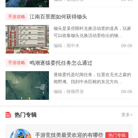
江南百景图如何获得锄头
手游攻略
锄头是某些限时兑换活动里的道具，玩家
可以收集锄头兑换活动里给出的物...
编辑：雨中木
08-06
鸣潮逐猿委托任务怎么通过
手游攻略
逐猿委托是纪闻任务，位置在无光之森的
闻野滩。找到中央巨榕的东北方向...
编辑：吱咦昂张
08-06
热门专辑
更多+
手游竞技类最受欢迎的有哪些
热门专辑