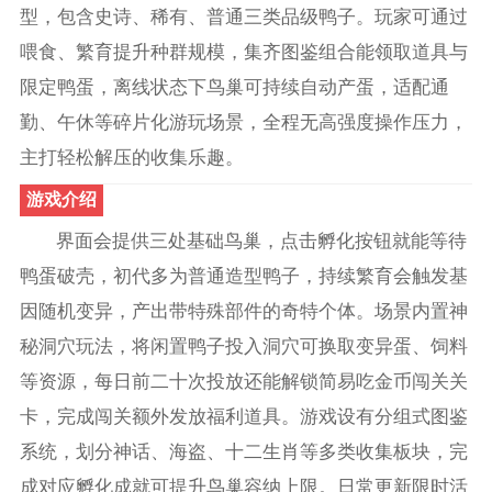
型，包含史诗、稀有、普通三类品级鸭子。玩家可通过
喂食、繁育提升种群规模，集齐图鉴组合能领取道具与
限定鸭蛋，离线状态下鸟巢可持续自动产蛋，适配通
勤、午休等碎片化游玩场景，全程无高强度操作压力，
主打轻松解压的收集乐趣。
游戏介绍
界面会提供三处基础鸟巢，点击孵化按钮就能等待
鸭蛋破壳，初代多为普通造型鸭子，持续繁育会触发基
因随机变异，产出带特殊部件的奇特个体。场景内置神
秘洞穴玩法，将闲置鸭子投入洞穴可换取变异蛋、饲料
等资源，每日前二十次投放还能解锁简易吃金币闯关关
卡，完成闯关额外发放福利道具。游戏设有分组式图鉴
系统，划分神话、海盗、十二生肖等多类收集板块，完
成对应孵化成就可提升鸟巢容纳上限。日常更新限时活