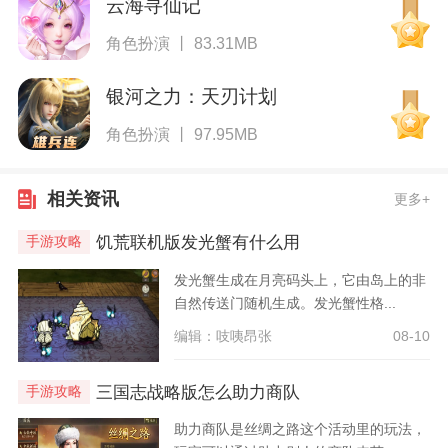
云海寻仙记
角色扮演 丨 83.31MB
银河之力：天刃计划
角色扮演 丨 97.95MB
相关资讯
更多+
饥荒联机版发光蟹有什么用
手游攻略
发光蟹生成在月亮码头上，它由岛上的非
自然传送门随机生成。发光蟹性格...
编辑：吱咦昂张
08-10
三国志战略版怎么助力商队
手游攻略
助力商队是丝绸之路这个活动里的玩法，