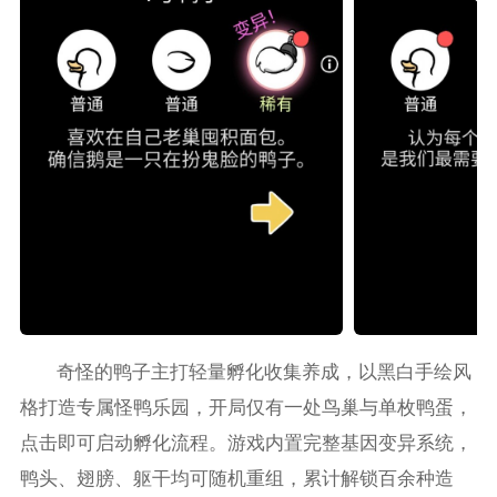
奇怪的鸭子主打轻量孵化收集养成，以黑白手绘风
格打造专属怪鸭乐园，开局仅有一处鸟巢与单枚鸭蛋，
点击即可启动孵化流程。游戏内置完整基因变异系统，
鸭头、翅膀、躯干均可随机重组，累计解锁百余种造