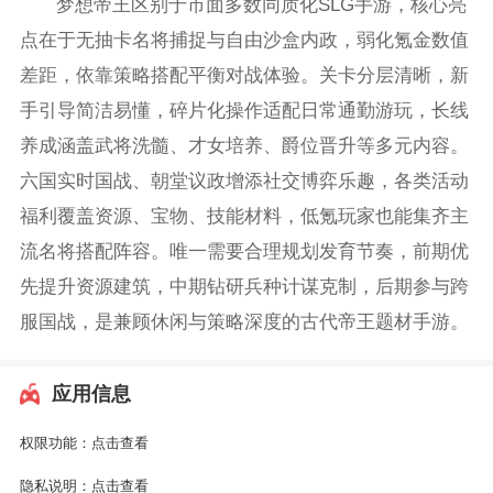
梦想帝王区别于市面多数同质化SLG手游，核心亮
点在于无抽卡名将捕捉与自由沙盒内政，弱化氪金数值
差距，依靠策略搭配平衡对战体验。关卡分层清晰，新
手引导简洁易懂，碎片化操作适配日常通勤游玩，长线
养成涵盖武将洗髓、才女培养、爵位晋升等多元内容。
六国实时国战、朝堂议政增添社交博弈乐趣，各类活动
福利覆盖资源、宝物、技能材料，低氪玩家也能集齐主
流名将搭配阵容。唯一需要合理规划发育节奏，前期优
先提升资源建筑，中期钻研兵种计谋克制，后期参与跨
服国战，是兼顾休闲与策略深度的古代帝王题材手游。
应用信息
权限功能：
点击查看
隐私说明：
点击查看