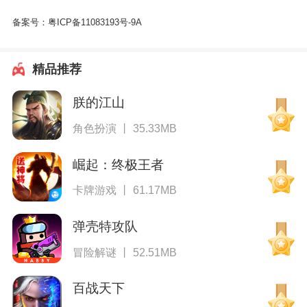
备案号：
粤ICP备11083193号-9A
精品推荐
朕的江山
角色扮演 丨 35.33MB
崛起：终极王者
卡牌游戏 丨 61.17MB
弹壳特攻队
冒险解谜 丨 52.51MB
百战天下