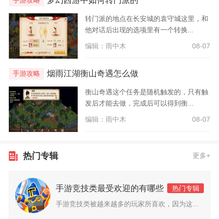
梦幻西游中如何转门派的
转门派的地点在长安城的袁守城这里，和
他对话后出现的选项里有一个转换...
编辑：雨中木
08-07
烟雨江湖衡山奇遇怎么做
手游攻略
衡山奇遇这个任务是随机触发的，只有触
发后才能去做，完成后可以得到衡...
编辑：雨中木
08-07
热门专辑
更多+
手游竞技类最受欢迎的有哪些
热门专辑
手游竞技类被越来越多的玩家所喜欢，因为这...