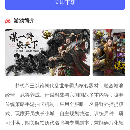
立即下载
游戏简介
梦想帝王以跨朝代乱世争霸为核心题材，融合城池
经营、武将养成、计谋对战与六国国战多重内容，摒弃
传统策略手游抽卡机制，采用全服唯一名将野外捕捉模
式。玩家开局执掌小城，自主规划城建、训练兵种、研
习计谋，闯关解锁历代名将与专属副本，兼顾碎片化轻