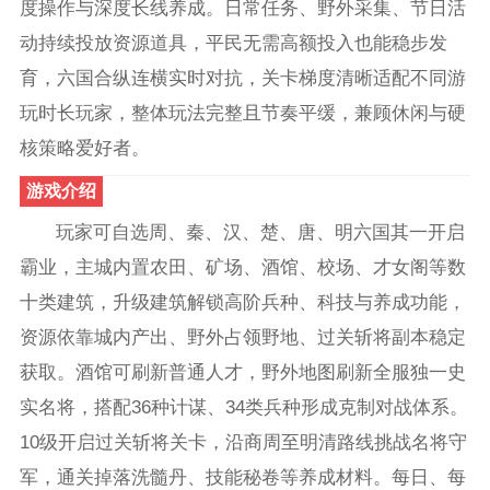
度操作与深度长线养成。日常任务、野外采集、节日活
动持续投放资源道具，平民无需高额投入也能稳步发
育，六国合纵连横实时对抗，关卡梯度清晰适配不同游
玩时长玩家，整体玩法完整且节奏平缓，兼顾休闲与硬
核策略爱好者。
游戏介绍
玩家可自选周、秦、汉、楚、唐、明六国其一开启
霸业，主城内置农田、矿场、酒馆、校场、才女阁等数
十类建筑，升级建筑解锁高阶兵种、科技与养成功能，
资源依靠城内产出、野外占领野地、过关斩将副本稳定
获取。酒馆可刷新普通人才，野外地图刷新全服独一史
实名将，搭配36种计谋、34类兵种形成克制对战体系。
10级开启过关斩将关卡，沿商周至明清路线挑战名将守
军，通关掉落洗髓丹、技能秘卷等养成材料。每日、每