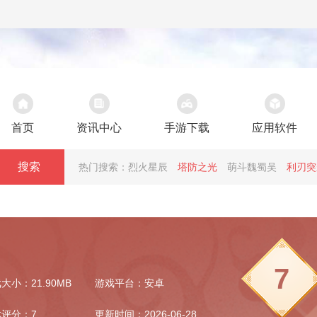
首页
资讯中心
手游下载
应用软件
搜索
热门搜索：
烈火星辰
塔防之光
萌斗魏蜀吴
利刃突
7
大小：21.90MB
游戏平台：安卓
评分：7
更新时间：2026-06-28