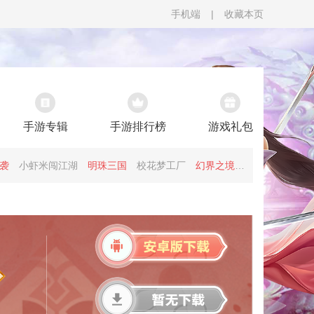
手机端
|
收藏本页
手游专辑
手游排行榜
游戏礼包
袭
小虾米闯江湖
明珠三国
校花梦工厂
幻界之境
凡人飞仙传
寻