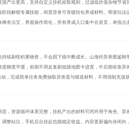
资源产出更高，支持自定义挂机拾取规则，过滤低价值杂物节省
每阶段解锁专属技能，闲置异兽可吞噬转化养成材料。帮派玩法
换稀有法宝，界面操作简化，所有养成入口集中在首页，单指点
色持续刷怪积累物资，不会因下线中断成长。山海经异兽图鉴附
难度梯度平缓，前期不用反复刷低级地图卡进度，中后期依靠异
活动，完成简单任务免费抽取异兽蛋与锻造材料，不用强制充值
断层，资源循环体系完整，挂机产出的材料可闭环用于角色、异
、调整站位，手机后台挂起也能稳定收益。内容更新偏向休闲向