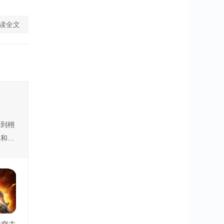
读全文
验到栩
理和