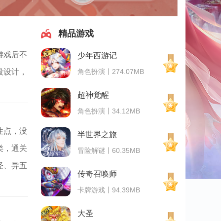
精品游戏
游戏后不
少年西游记
角色扮演丨274.07MB
段设计，
超神觉醒
角色扮演丨34.12MB
性点，没
半世界之旅
类，通关
冒险解谜丨60.35MB
怪、异五
传奇召唤师
卡牌游戏丨94.39MB
大圣