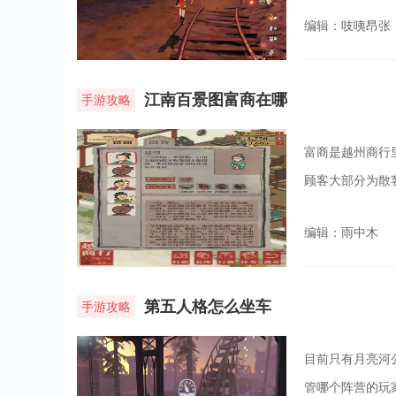
编辑：吱咦昂张
江南百景图富商在哪
手游攻略
富商是越州商行
顾客大部分为散
编辑：雨中木
第五人格怎么坐车
手游攻略
目前只有月亮河
管哪个阵营的玩