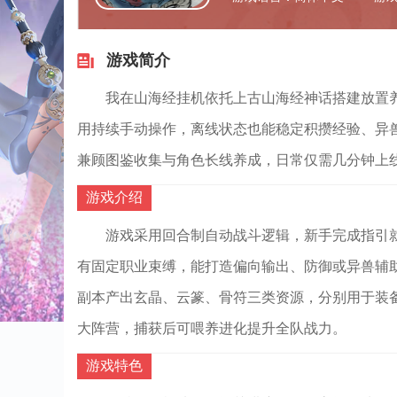
游戏简介
我在山海经挂机依托上古山海经神话搭建放置
用持续手动操作，离线状态也能稳定积攒经验、异
兼顾图鉴收集与角色长线养成，日常仅需几分钟上
游戏介绍
游戏采用回合制自动战斗逻辑，新手完成指引
有固定职业束缚，能打造偏向输出、防御或异兽辅
副本产出玄晶、云篆、骨符三类资源，分别用于装
大阵营，捕获后可喂养进化提升全队战力。
游戏特色