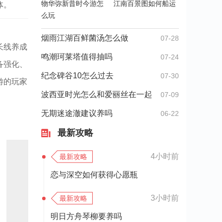
物华弥新昔时今游怎
江南百景图如何船运
体。
么玩
烟雨江湖百鲜菌汤怎么做
07-28
长线养成
鸣潮珂莱塔值得抽吗
07-24
备强化、
纪念碑谷10怎么过去
07-30
游的玩家
波西亚时光怎么和爱丽丝在一起
07-09
无期迷途澈建议养吗
06-22
最新攻略
4小时前
最新攻略
恋与深空如何获得心愿瓶
3小时前
最新攻略
明日方舟琴柳要养吗