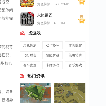
背包空
角色扮演丨377.72MB
适配休闲
永恒雷霆
击就能完
角色扮演丨486.1M
找游戏
角色扮演
动作格斗
休闲益智
带简易背
兽搭配、
飞行射击
冒险解谜
策略塔防
获取核心
赛车竞速
卡牌游戏
音乐游戏
热门资讯
兽、装备
，新增异