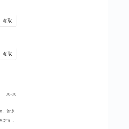
领取
领取
08-08
兰、荒泷
情...