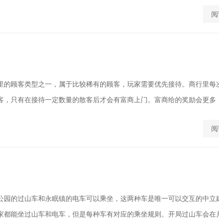
阅
里的顾客类型之一，属于比较稀有的顾客，玩家需要优先接待。商行里每
客，只有在接待一定数量的散客后才会有富商上门。富商给的奖励会更多，而
阅
公园的过山车和永眠镇的电车可以乘坐，这两种车是唯一可以交互的中立
家都能坐过山车和电车，但是每种车有对应的乘坐规则。开局过山车会在月亮