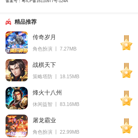
备案号：
粤ICP备16110977号-124A
精品推荐
传奇岁月
角色扮演 丨 7.27MB
战棋天下
策略塔防 丨 18.15MB
烽火十八州
休闲益智 丨 83.16MB
屠龙霸业
角色扮演 丨 22.99MB