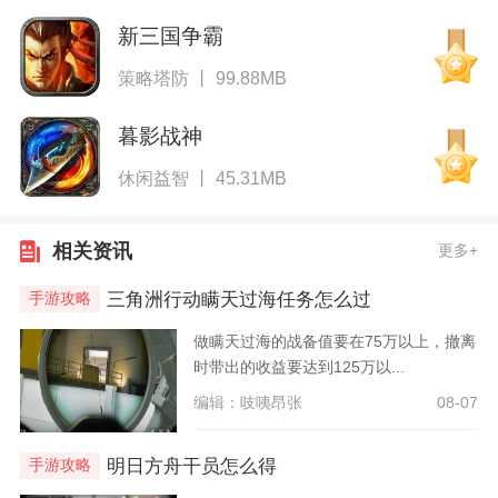
新三国争霸
策略塔防 丨 99.88MB
暮影战神
休闲益智 丨 45.31MB
相关资讯
更多+
三角洲行动瞒天过海任务怎么过
手游攻略
做瞒天过海的战备值要在75万以上，撤离
时带出的收益要达到125万以...
编辑：吱咦昂张
08-07
明日方舟干员怎么得
手游攻略