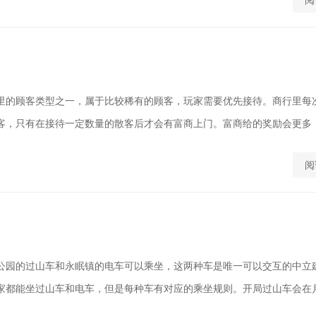
阅
里的顾客类型之一，属于比较稀有的顾客，玩家需要优先接待。商行里每
客，只有在接待一定数量的散客后才会有富商上门。富商给的奖励会更多，而
阅
公园的过山车和永眠镇的电车可以乘坐，这两种车是唯一可以交互的中立
家都能坐过山车和电车，但是每种车有对应的乘坐规则。开局过山车会在月亮