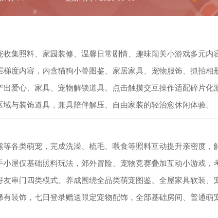
宠收集照料、家园装修、温馨日常剧情、趣味闯关小游戏多元内
层梯度内容，内含猫狗小兽图鉴、家居家具、宠物服饰、抓拍相
产出爱心、家具、宠物解锁道具。点击触摸交互操作适配碎片化
区域与装饰道具，兼具陪伴解压、自由家装的轻治愈休闲体验。
熊等各类萌宠，完成洗澡、梳毛、喂食等照料互动提升亲密度，
手小屋仅基础照料玩法，郊外冒险、宠物竞赛叠加互动小游戏，
好友串门四类模式。养成围绕全品类萌宠图鉴、全屋家具软装、
稀有装饰，七日登录赠送限定宠物配饰，全部基础房间、普通萌