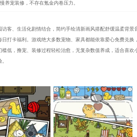
慢慢养宠装修，不存在氪金内卷压力。
园访客、生活化剧情结合，简约手绘清新画风搭配舒缓温柔背景
每日打卡福利。游戏绝大多数宠物、家具都能依靠爱心免费兑换
门槛低，撸宠、装修过程轻松治愈，无复杂数值养成，适合喜欢
验。