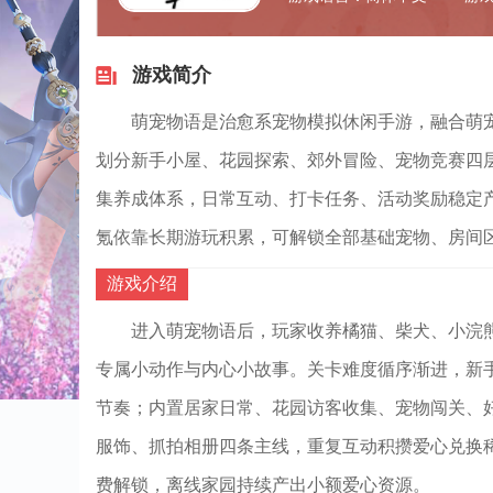
游戏简介
萌宠物语是治愈系宠物模拟休闲手游，融合萌
划分新手小屋、花园探索、郊外冒险、宠物竞赛四
集养成体系，日常互动、打卡任务、活动奖励稳定
氪依靠长期游玩积累，可解锁全部基础宠物、房间
游戏介绍
进入萌宠物语后，玩家收养橘猫、柴犬、小浣
专属小动作与内心小故事。关卡难度循序渐进，新
节奏；内置居家日常、花园访客收集、宠物闯关、
服饰、抓拍相册四条主线，重复互动积攒爱心兑换
费解锁，离线家园持续产出小额爱心资源。