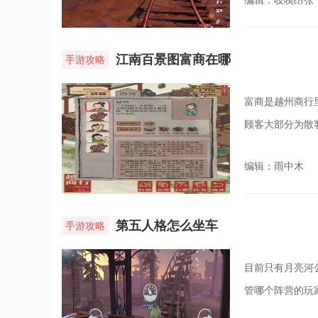
编辑：吱咦昂张
江南百景图富商在哪
手游攻略
富商是越州商行
顾客大部分为散
编辑：雨中木
第五人格怎么坐车
手游攻略
目前只有月亮河
管哪个阵营的玩