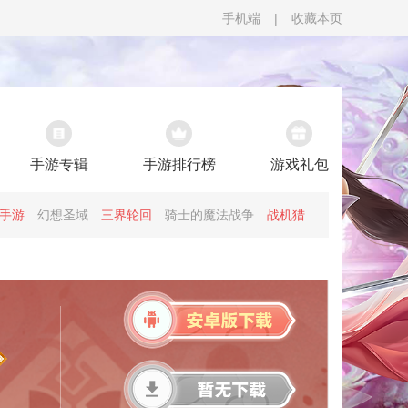
手机端
|
收藏本页
手游专辑
手游排行榜
游戏礼包
手游
幻想圣域
三界轮回
骑士的魔法战争
战机猎手
征战王权
帝