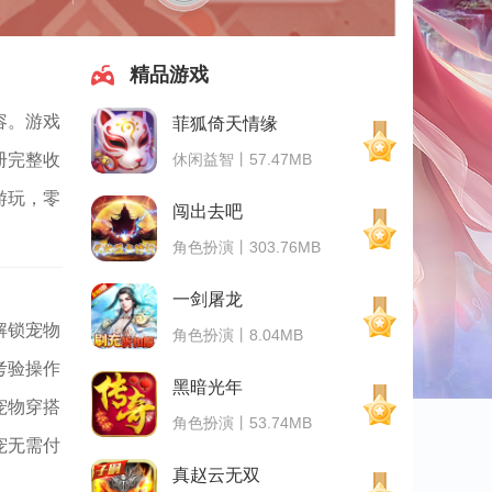
精品游戏
容。游戏
菲狐倚天情缘
休闲益智丨57.47MB
册完整收
游玩，零
闯出去吧
角色扮演丨303.76MB
一剑屠龙
解锁宠物
角色扮演丨8.04MB
考验操作
黑暗光年
宠物穿搭
角色扮演丨53.74MB
宠无需付
真赵云无双