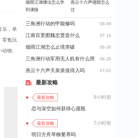
烟雨江湖佛法怎么学
燕云十六声缝隙怎么
到满级
过
三角洲行动的甲能修吗
08-08
音乐，单
江南百景图魏忠贤造什么
07-16
，零氪玩
烟雨江湖怎么止境突破
06-30
小动物、
三角洲行动军用无人机有什么用
06-25
燕云十六声天泉派值得入吗
07-01
最新攻略
9小时前
最新攻略
恋与深空如何获得心愿瓶
7小时前
最新攻略
明日方舟琴柳要养吗