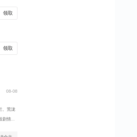
领取
领取
08-08
兰、荒泷
情...