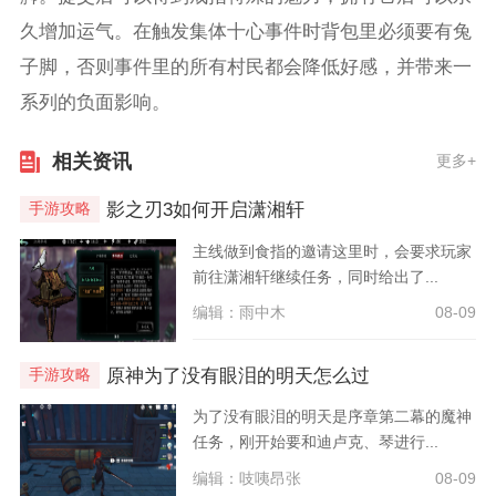
久增加运气。在触发集体十心事件时背包里必须要有兔
子脚，否则事件里的所有村民都会降低好感，并带来一
系列的负面影响。
相关资讯
更多+
影之刃3如何开启潇湘轩
手游攻略
主线做到食指的邀请这里时，会要求玩家
前往潇湘轩继续任务，同时给出了...
编辑：雨中木
08-09
原神为了没有眼泪的明天怎么过
手游攻略
为了没有眼泪的明天是序章第二幕的魔神
任务，刚开始要和迪卢克、琴进行...
编辑：吱咦昂张
08-09