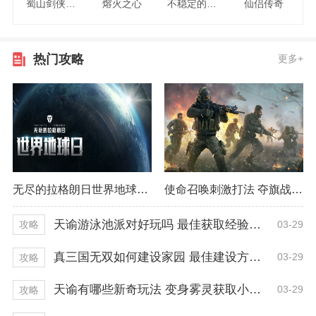
蜀山剑侠情缘
熔火之心
不稳定的2048
仙侣传奇
热门攻略
更多+
无尽的拉格朗日世界地球日活动 早已开启一周！
使命召唤刺激打法 夺旗战模式精彩程度
天谕游泳池派对好玩吗 最佳获取经验技巧
03-29
攻略
真三国无双如何建设家园 最佳建设方式推荐
03-29
攻略
天谕有哪些新奇玩法 变身雾灵获取小技巧
03-29
攻略