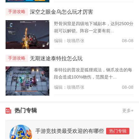
深空之眼金乌怎么玩才厉害
手游攻略
野骨洞窟是四级地下城副本，达到2500分
就可以解锁。阵容一定要有前...
编辑：吱咦昂张
08-08
无期迷途泰特拉怎么玩
手游攻略
泰特拉的普攻是狐狸戏法，钢爪攻击的每
段会造成100%物伤，范围是十...
编辑：吱咦昂张
08-08
热门专辑
更多+
手游竞技类最受欢迎的有哪些
热门专辑