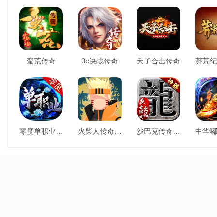
蛮荒传奇
3c决战传奇
天子合击传奇
零度单职业传奇
火柴人传奇终极战斗
沙巴克传奇百度版
中华嘟