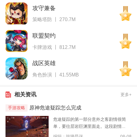
攻守兼备
策略塔防 丨 270.7M
联盟契约
卡牌游戏 丨 812.7M
战区英雄
角色扮演 丨 41.55MB
相关资讯
更多+
原神危途疑踪怎么完成
手游攻略
危途疑踪的第一部分意外之客剧情很简
单，要往层岩巨渊里面走。这段剧情...
编辑：吱咦昂张
08-08