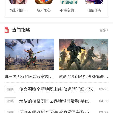
蜀山剑侠情缘
熔火之心
不稳定的2048
仙侣传奇
热门攻略
更多+
真三国无双如何建设家园 最佳建设方式推荐
使命召唤刺激打法 夺旗战模式精彩程度
使命召唤全新地图上线 修道院详细打法
03-29
攻略
无尽的拉格朗日世界地球日活动 早已开启一周！
04-23
攻略
天谕有哪些新奇玩法 变身雾灵获取小技巧
03-29
攻略