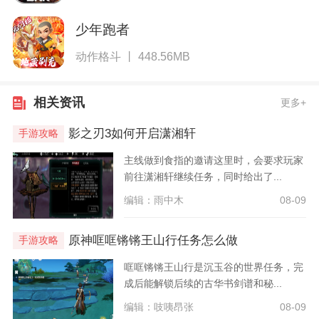
少年跑者
动作格斗 丨 448.56MB
相关资讯
更多+
影之刃3如何开启潇湘轩
手游攻略
主线做到食指的邀请这里时，会要求玩家
前往潇湘轩继续任务，同时给出了...
编辑：雨中木
08-09
原神哐哐锵锵王山行任务怎么做
手游攻略
哐哐锵锵王山行是沉玉谷的世界任务，完
成后能解锁后续的古华书剑谱和秘...
编辑：吱咦昂张
08-09