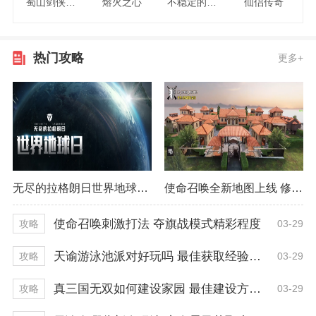
蜀山剑侠情缘
熔火之心
不稳定的2048
仙侣传奇
热门攻略
更多+
无尽的拉格朗日世界地球日活动 早已开启一周！
使命召唤全新地图上线 修道院详细打法
使命召唤刺激打法 夺旗战模式精彩程度
03-29
攻略
天谕游泳池派对好玩吗 最佳获取经验技巧
03-29
攻略
真三国无双如何建设家园 最佳建设方式推荐
03-29
攻略