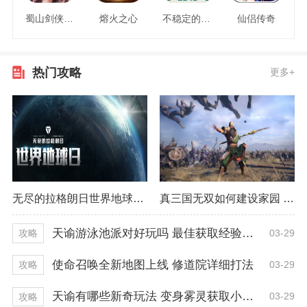
蜀山剑侠情缘
熔火之心
不稳定的2048
仙侣传奇
热门攻略
更多+
无尽的拉格朗日世界地球日活动 早已开启一周！
真三国无双如何建设家园 最佳建设方式推荐
天谕游泳池派对好玩吗 最佳获取经验技巧
03-29
攻略
使命召唤全新地图上线 修道院详细打法
03-29
攻略
天谕有哪些新奇玩法 变身雾灵获取小技巧
03-29
攻略