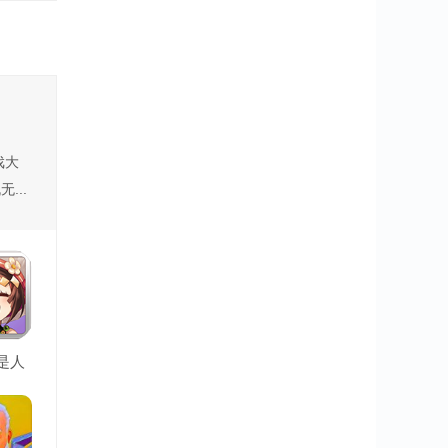
戏大
...
是人