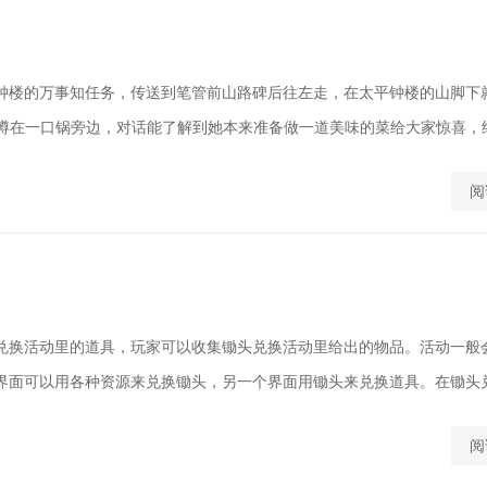
钟楼的万事知任务，传送到笔管前山路碑后往左走，在太平钟楼的山脚下
正蹲在一口锅旁边，对话能了解到她本来准备做一道美味的菜给大家惊喜，结果
阅
兑换活动里的道具，玩家可以收集锄头兑换活动里给出的物品。活动一般
界面可以用各种资源来兑换锄头，另一个界面用锄头来兑换道具。在锄头兑换
阅