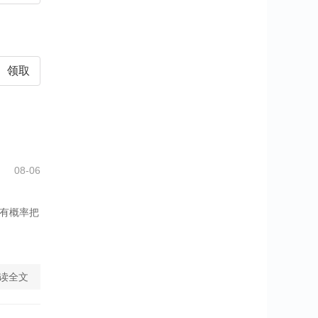
领取
08-06
它有概率把
读全文