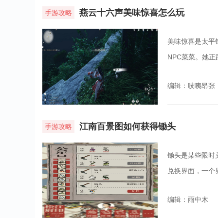
燕云十六声‌美味惊喜‌怎么玩
手游攻略
美味惊喜是太平
NPC菜菜。她
编辑：吱咦昂张
江南百景图如何获得锄头
手游攻略
锄头是某些限时
兑换界面，一个
编辑：雨中木