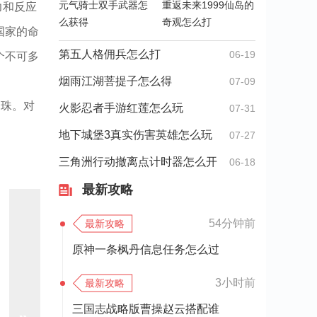
元气骑士双手武器怎
重返未来1999仙岛的
力和反应
么获得
奇观怎么打
国家的命
第五人格佣兵怎么打
06-19
个不可多
烟雨江湖菩提子怎么得
07-09
明珠。对
火影忍者手游红莲怎么玩
07-31
地下城堡3真实伤害英雄怎么玩
07-27
三角洲行动撤离点计时器怎么开
06-18
最新攻略
54分钟前
最新攻略
原神一条枫丹信息任务怎么过
3小时前
最新攻略
三国志战略版曹操赵云搭配谁