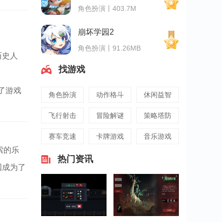
角色扮演丨403.7M
崩坏学园2
角色扮演丨91.26MB
历史人
找游戏
了游戏
角色扮演
动作格斗
休闲益智
飞行射击
冒险解谜
策略塔防
赛车竞速
卡牌游戏
音乐游戏
索的乐
热门资讯
国成为了