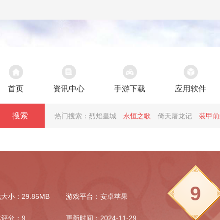
首页
资讯中心
手游下载
应用软件
搜索
热门搜索：
烈焰皇城
永恒之歌
倚天屠龙记
装甲前
9
大小：29.85MB
游戏平台：安卓苹果
评分：9
更新时间：2024-11-29