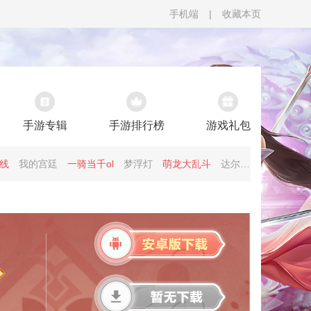
手机端
|
收藏本页
手游专辑
手游排行榜
游戏礼包
线
我的宫廷
一骑当千ol
梦浮灯
萌龙大乱斗
达尔文进化岛
小宝