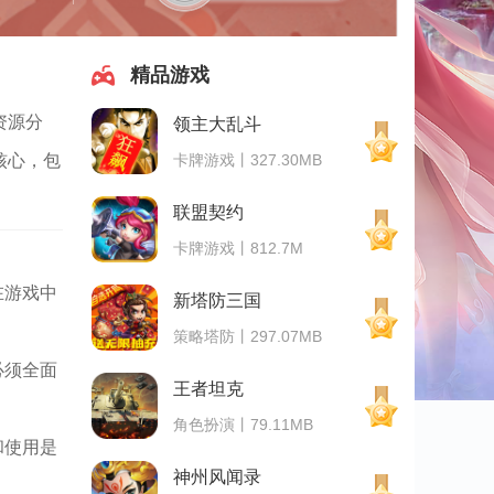
精品游戏
资源分
领主大乱斗
卡牌游戏丨327.30MB
核心，包
联盟契约
卡牌游戏丨812.7M
在游戏中
新塔防三国
策略塔防丨297.07MB
必须全面
王者坦克
角色扮演丨79.11MB
和使用是
神州风闻录