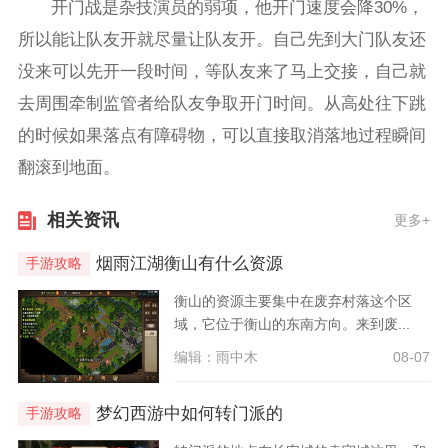
开门战是杂技演员的弱项，他开门速度会降30%，
所以能让队友开就尽量让队友开。自己先到大门队友还
没来可以先开一段时间，等队友来了马上交接，自己就
去周围牵制监管者给队友争取开门时间。从高处往下跳
的时候如果落点有障碍物，可以直接取消落地过程瞬间
翻滚到地面。
相关资讯
更多+
烟雨江湖衡山有什么资源
手游攻略
衡山的资源主要集中在废弃村落这个区
域，它位于衡山的东南方向。来到废...
编辑：雨中木
08-07
梦幻西游中如何转门派的
手游攻略