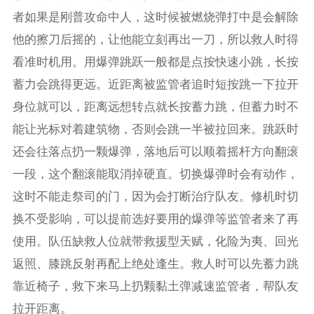
者如果是刚普攻命中人，这时候被燃烧弹打中是会解除
他的擦刀后摇的，让他能立刻再出一刀，所以救人时得
看准时机用。用爆弹跳跃一般都是点按快速小跳，长按
蓄力会跳得更远。近距离被监管者追时短按跳一下拉开
身位就可以，距离远想转点就长按蓄力跳，但蓄力时不
能让光标对着建筑物，否则会跳一半被拉回来。跳跃时
还会往落点扔一颗爆弹，落地后可以顺着摇杆方向翻滚
一段，这个翻滚能取消掉硬直。切换爆弹时会有动作，
这时不能走祭司的门，因为会打断治疗队友。修机时切
换不受影响，可以提前选好要用的爆弹等监管者来了再
使用。队伍缺救人位就带救援型天赋，化险为夷、回光
返照、膝跳反射再配上绝处逢生。救人时可以先蓄力跳
靠近椅子，救下来马上扔颗黏土弹减速监管者，帮队友
拉开距离。