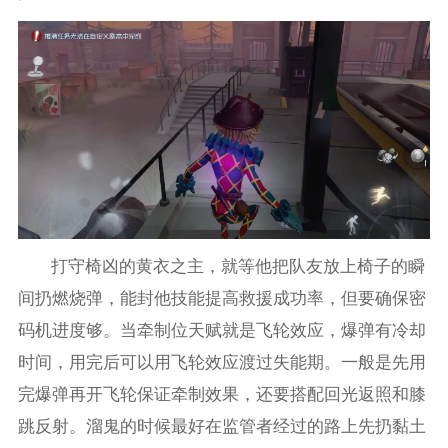
打守椅凶的黄衣之主，就等他把队友放上椅子的瞬
间扔燃烧弹，能封他技能提高救援成功率，但要确保密
码机进度够。当牵制位天赋就是飞轮效应，爆弹有冷却
时间，用完后可以用飞轮效应渡过失能期。一般是先用
完爆弹再开飞轮保证牵制效果，还要搭配回光返照和膝
跳反射。溜鬼的时候最好在监管者经过的路上先扔黏土