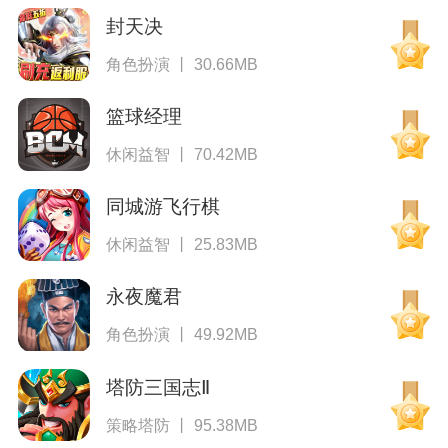
封天决
角色扮演 丨 30.66MB
篮球经理
休闲益智 丨 70.42MB
同城游飞行棋
休闲益智 丨 25.83MB
永夜魔君
角色扮演 丨 49.92MB
塔防三国志Ⅱ
策略塔防 丨 95.38MB